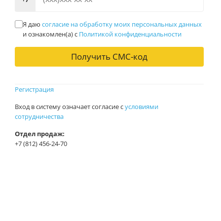
Я даю
согласие на обработку моих персональных данных
Хотите стать оптовым клиентом?
и ознакомлен(a) с
Политикой конфиденциальности
Зарегистрируйтесь, и мы свяжемся
Получить СМС-код
с Вами для согласования условий.
Регистрация
Зарегистрироваться
Вход в систему означает согласие с
условиями
Войти как гость
сотрудничества
Отдел продаж:
+7 (812) 456-24-70
Согласие на обработку персональных данных
Политика конфиденциальности
Условия сотрудничества
Как делать покупки?
Как вернуть товар?